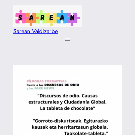
Saltar
al
contenido
Sarean Valdizarbe