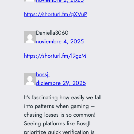
https://shorturl.fm/qXVuP
Daniella3060
noviembre 4, 2025
https://shorturl.fm/l9gzM
bossjl
diciembre 29, 2025
It’s fascinating how easily we fall
into patterns when gaming –
chasing losses is so common!
Seeing platforms like BossJL
prioritize quick verification is