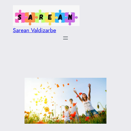
Saltar
al
contenido
Sarean Valdizarbe